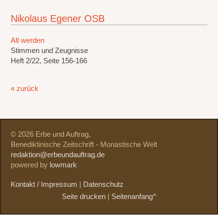
Nikolaus Egener OSB
Alt werden
Stimmen und Zeugnisse
Heft 2/22, Seite 156-166
« zurück
© 2026 Erbe und Auftrag,
Benediktinische Zeitschrift - Monastische Welt
redaktion@erbeundauftrag.de
powered by
lowmark
Kontakt / Impressum
|
Datenschutz
Seite drucken
|
Seitenanfang^