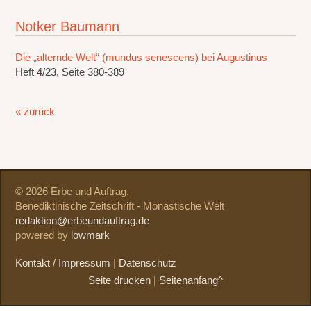
Notker Baumann
Die „alternde Welt“ (mundus senescens) bei Augustinus
Heft 4/23, Seite 380-389
« zurück
© 2026 Erbe und Auftrag,
Benediktinische Zeitschrift - Monastische Welt
redaktion@erbeundauftrag.de
powered by
lowmark
Kontakt / Impressum
|
Datenschutz
Seite drucken
|
Seitenanfang^