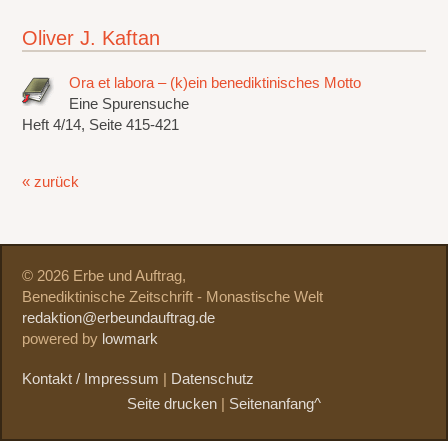
Oliver J. Kaftan
Ora et labora – (k)ein benediktinisches Motto
Eine Spurensuche
Heft 4/14, Seite 415-421
« zurück
© 2026 Erbe und Auftrag,
Benediktinische Zeitschrift - Monastische Welt
redaktion@erbeundauftrag.de
powered by
lowmark
Kontakt / Impressum
|
Datenschutz
Seite drucken
|
Seitenanfang^