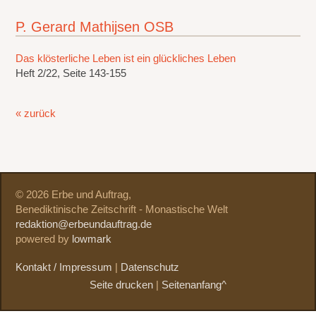
P. Gerard Mathijsen OSB
Das klösterliche Leben ist ein glückliches Leben
Heft 2/22, Seite 143-155
« zurück
© 2026 Erbe und Auftrag,
Benediktinische Zeitschrift - Monastische Welt
redaktion@erbeundauftrag.de
powered by
lowmark
Kontakt / Impressum
|
Datenschutz
Seite drucken
|
Seitenanfang^