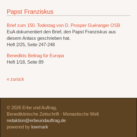
Papst Franziskus
Brief zum 150. Todestag von D. Prosper Guéranger OSB
EuA dokumentiert den Brief, den Papst Franziskus aus
diesem Anlass geschrieben hat.
Heft 2/25, Seite 247-248
Benedikts Beitrag für Europa
Heft 1/18, Seite 89
« zurück
© 2026 Erbe und Auftrag,
Benediktinische Zeitschrift - Monastische Welt
redaktion@erbeundauftrag.de
powered by
lowmark