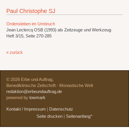
Paul Christophe SJ
Ordensleben im Umbruch
Jean Leclercq OSB (1993) als Zeitzeuge und Werkzeug
Heft 3/15, Seite 270-285
« zurück
© 2026 Erbe und Auftrag,
Benediktinische Zeitschrift - Monastische Welt
redaktion@erbeundauftrag.de
powered by
lowmark
Kontakt / Impressum
|
Datenschutz
Seite drucken
|
Seitenanfang^