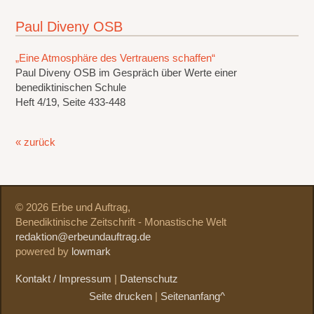
Paul Diveny OSB
„Eine Atmosphäre des Vertrauens schaffen“
Paul Diveny OSB im Gespräch über Werte einer
benediktinischen Schule
Heft 4/19, Seite 433-448
« zurück
© 2026 Erbe und Auftrag,
Benediktinische Zeitschrift - Monastische Welt
redaktion@erbeundauftrag.de
powered by
lowmark
Kontakt / Impressum
|
Datenschutz
Seite drucken
|
Seitenanfang^