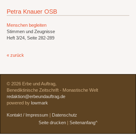
Petra Knauer OSB
Menschen begleiten
Stimmen und Zeugnisse
Heft 3/24, Seite 282-289
« zurück
© 2026 Erbe und Auftrag,
Benediktinische Zeitschrift - Monastische Welt
redaktion@erbeundauftrag.de
powered by
lowmark
Kontakt / Impressum
|
Datenschutz
Seite drucken
|
Seitenanfang^