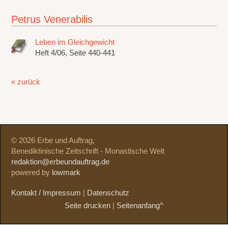
Petrus Venerabilis
Leben im Gleichgewicht
Heft 4/06, Seite 440-441
« zurück
© 2026 Erbe und Auftrag,
Benediktinische Zeitschrift - Monastische Welt
redaktion@erbeundauftrag.de
powered by
lowmark
Kontakt / Impressum
|
Datenschutz
Seite drucken
|
Seitenanfang^