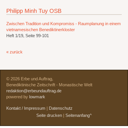
Philipp Minh Tuy OSB
Zwischen Tradition und Kompromiss - Raumplanung in einem
vietnamesischen Benediktinerkloster
Heft 1/19, Seite 99-101
« zurück
© 2026 Erbe und Auftrag,
Benediktinische Zeitschrift - Monastische Welt
redaktion@erbeundauftrag.de
powered by
lowmark
Kontakt / Impressum
|
Datenschutz
Seite drucken
|
Seitenanfang^