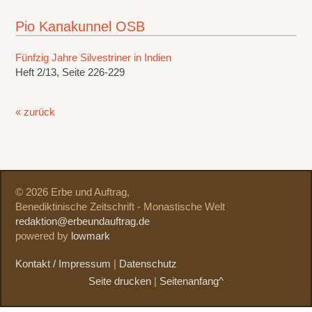
Pio Kanakunnel OSB
Fünfzig Jahre Silvestriner in Indien
Heft 2/13, Seite 226-229
« zurück
© 2026 Erbe und Auftrag,
Benediktinische Zeitschrift - Monastische Welt
redaktion@erbeundauftrag.de
powered by
lowmark
Kontakt / Impressum
|
Datenschutz
Seite drucken
|
Seitenanfang^