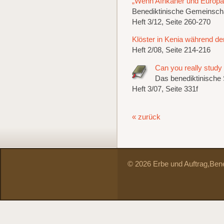
„Wenn Afrikaner und Europäe
Benediktinische Gemeinscha
Heft 3/12, Seite 260-270
Klöster in Kenia während der
Heft 2/08, Seite 214-216
Can you really study
Das benediktinische 
Heft 3/07, Seite 331f
« zurück
© 2026 Erbe und Auftrag,
Bene