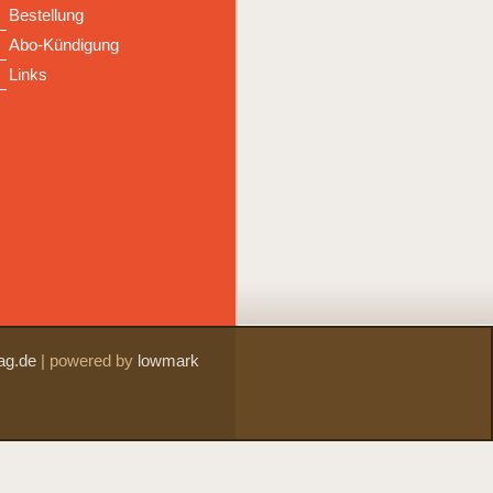
Bestellung
Abo-Kündigung
Links
ag.de
|
powered by
lowmark