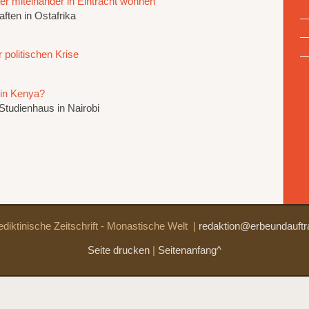
r miteinander in Eintracht wohnen“
ften in Ostafrika
 politischen Krise
 in Kenya?
Studienhaus in Nairobi
diktinische Zeitschrift - Monastische Welt
|
redaktion@erbeundauftr
Seite drucken
|
Seitenanfang^