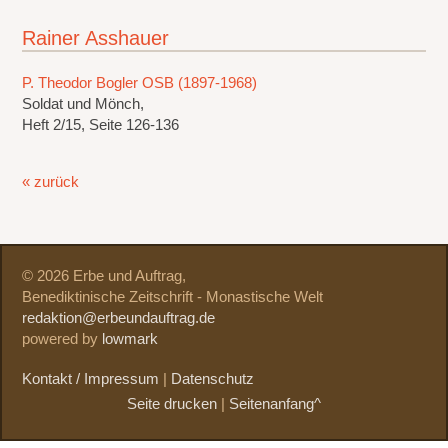
Rainer Asshauer
P. Theodor Bogler OSB (1897-1968)
Soldat und Mönch,
Heft 2/15, Seite 126-136
« zurück
© 2026 Erbe und Auftrag,
Benediktinische Zeitschrift - Monastische Welt
redaktion@erbeundauftrag.de
powered by
lowmark
Kontakt / Impressum
|
Datenschutz
Seite drucken
|
Seitenanfang^