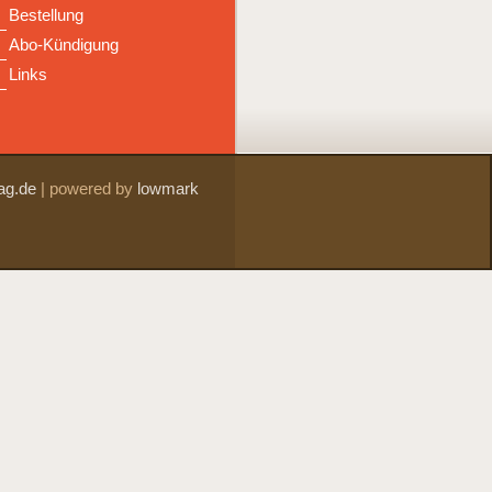
Bestellung
Abo-Kündigung
Links
ag.de
|
powered by
lowmark