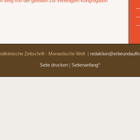
 Weg von der geteilten zur vereinigten Kongregation
diktinische Zeitschrift - Monastische Welt
|
redaktion@erbeundauftr
Seite drucken
|
Seitenanfang^