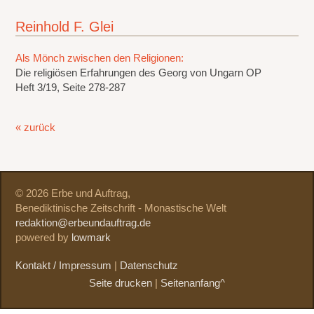
Reinhold F. Glei
Als Mönch zwischen den Religionen:
Die religiösen Erfahrungen des Georg von Ungarn OP
Heft 3/19, Seite 278-287
« zurück
© 2026 Erbe und Auftrag,
Benediktinische Zeitschrift - Monastische Welt
redaktion@erbeundauftrag.de
powered by
lowmark
Kontakt / Impressum
|
Datenschutz
Seite drucken
|
Seitenanfang^