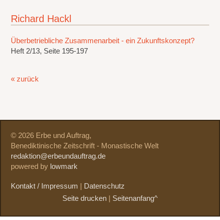
Richard Hackl
Überbetriebliche Zusammenarbeit - ein Zukunftskonzept?
Heft 2/13, Seite 195-197
« zurück
© 2026 Erbe und Auftrag,
Benediktinische Zeitschrift - Monastische Welt
redaktion@erbeundauftrag.de
powered by
lowmark
Kontakt / Impressum
|
Datenschutz
Seite drucken
|
Seitenanfang^