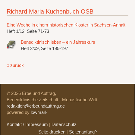
Richard Maria Kuchenbuch OSB
Eine Woche in einem historischen Kloster in Sachsen-Anhalt
Heft 1/12, Seite 71-73
Benediktinisch leben – ein Jahreskurs
Heft 2/09, Seite 195-197
« zurück
© 2026 Erbe und Auftrag,
Benediktinische Zeitschrift - Monastische Welt
redaktion@erbeundauftrag.de
powered by
lowmark
Kontakt / Impressum
|
Datenschutz
Seite drucken
|
Seitenanfang^