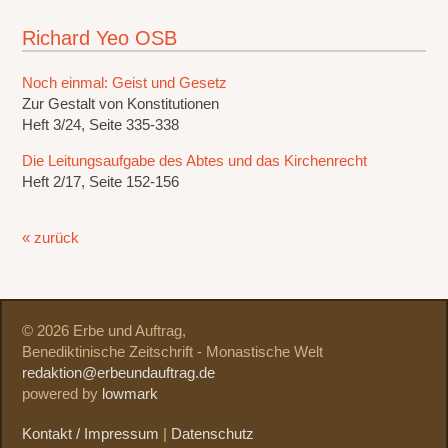
Richard Yeo OSB
Noch einmal: Geist und Gesetz
Zur Gestalt von Konstitutionen
Heft 3/24, Seite 335-338
Die Leitungsaufgabe des Abtes und das Kirchenrecht
Heft 2/17, Seite 152-156
« zurück
© 2026 Erbe und Auftrag,
Benediktinische Zeitschrift - Monastische Welt
redaktion@erbeundauftrag.de
powered by
lowmark
Kontakt / Impressum
|
Datenschutz