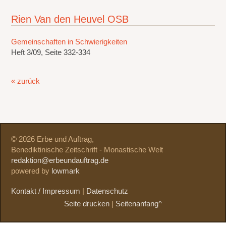
Rien Van den Heuvel OSB
Gemeinschaften in Schwierigkeiten
Heft 3/09, Seite 332-334
« zurück
© 2026 Erbe und Auftrag,
Benediktinische Zeitschrift - Monastische Welt
redaktion@erbeundauftrag.de
powered by
lowmark
Kontakt / Impressum
|
Datenschutz
Seite drucken
|
Seitenanfang^