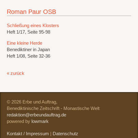
Roman Paur OSB
Schließung eines Klosters
Heft 1/17, Seite 95-98
Eine kleine Herde
Benediktiner in Japan
Heft 1/08, Seite 32-36
« zurück
© 2026 Erbe und Auftrag,
Benediktinische Zeitschrift - Monastische Welt
redaktion@erbeundauftrag.de
powered by
lowmark
Kontakt / Impressum
|
Datenschutz