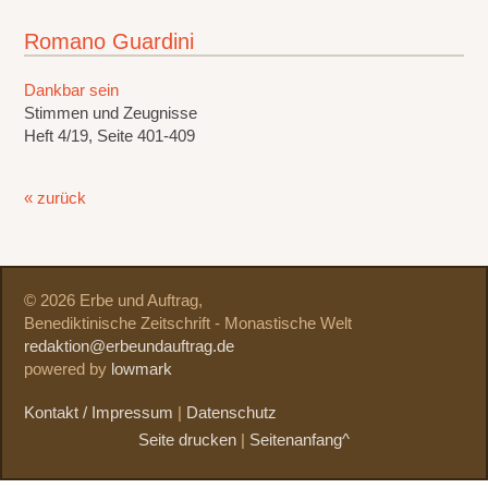
Romano Guardini
Dankbar sein
Stimmen und Zeugnisse
Heft 4/19, Seite 401-409
« zurück
© 2026 Erbe und Auftrag,
Benediktinische Zeitschrift - Monastische Welt
redaktion@erbeundauftrag.de
powered by
lowmark
Kontakt / Impressum
|
Datenschutz
Seite drucken
|
Seitenanfang^