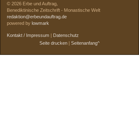
© 2026 Erbe und Auftrag,
Benediktinische Zeitschrift - Monastische Welt
redaktion@erbeundauftrag.de
powered by
lowmark
Kontakt / Impressum
|
Datenschutz
Seite drucken
|
Seitenanfang^