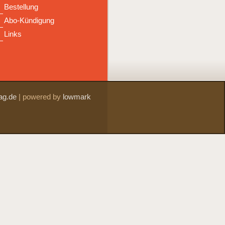
Bestellung
Abo-Kündigung
Links
ag.de
|
powered by
lowmark