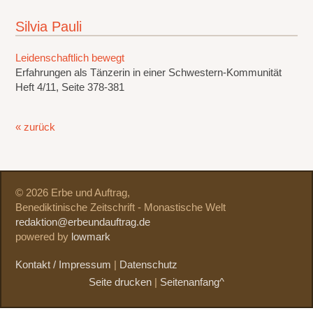
Silvia Pauli
Leidenschaftlich bewegt
Erfahrungen als Tänzerin in einer Schwestern-Kommunität
Heft 4/11, Seite 378-381
« zurück
© 2026 Erbe und Auftrag,
Benediktinische Zeitschrift - Monastische Welt
redaktion@erbeundauftrag.de
powered by
lowmark
Kontakt / Impressum
|
Datenschutz
Seite drucken
|
Seitenanfang^