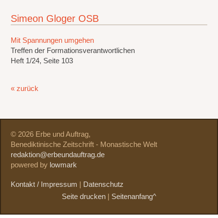
Simeon Gloger OSB
Mit Spannungen umgehen
Treffen der Formationsverantwortlichen
Heft 1/24, Seite 103
« zurück
© 2026 Erbe und Auftrag,
Benediktinische Zeitschrift - Monastische Welt
redaktion@erbeundauftrag.de
powered by
lowmark
Kontakt / Impressum
|
Datenschutz
Seite drucken
|
Seitenanfang^