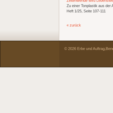
Zeitenwende wird Lebensw
Zu einer Tonplastik aus der A
Heft 1/25, Seite 107-111
« zurück
© 2026 Erbe und Auftrag,
Bene