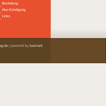
Bestellung
Abo-Kündigung
Links
ag.de
|
powered by
lowmark