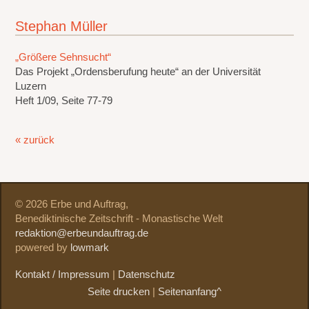
Stephan Müller
„Größere Sehnsucht“
Das Projekt „Ordensberufung heute“ an der Universität
Luzern
Heft 1/09, Seite 77-79
« zurück
© 2026 Erbe und Auftrag,
Benediktinische Zeitschrift - Monastische Welt
redaktion@erbeundauftrag.de
powered by
lowmark
Kontakt / Impressum
|
Datenschutz
Seite drucken
|
Seitenanfang^