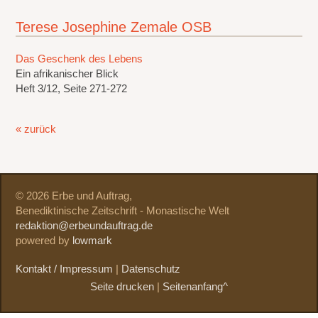
Terese Josephine Zemale OSB
Das Geschenk des Lebens
Ein afrikanischer Blick
Heft 3/12, Seite 271-272
« zurück
© 2026 Erbe und Auftrag,
Benediktinische Zeitschrift - Monastische Welt
redaktion@erbeundauftrag.de
powered by
lowmark
Kontakt / Impressum
|
Datenschutz
Seite drucken
|
Seitenanfang^