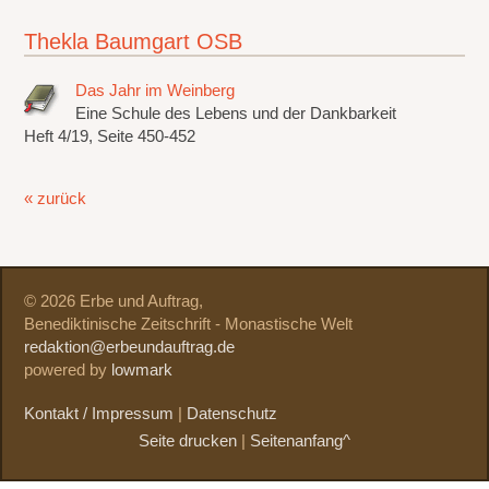
Thekla Baumgart OSB
Das Jahr im Weinberg
Eine Schule des Lebens und der Dankbarkeit
Heft 4/19, Seite 450-452
« zurück
© 2026 Erbe und Auftrag,
Benediktinische Zeitschrift - Monastische Welt
redaktion@erbeundauftrag.de
powered by
lowmark
Kontakt / Impressum
|
Datenschutz
Seite drucken
|
Seitenanfang^