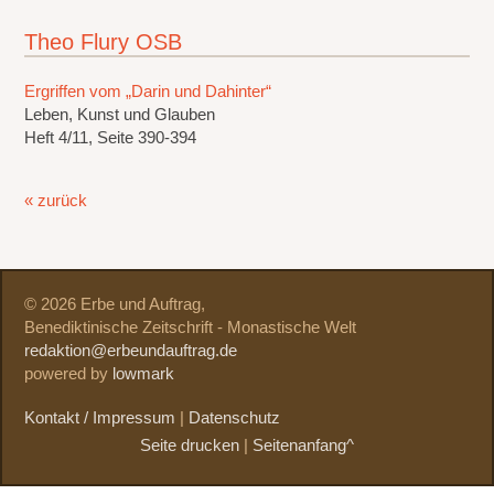
Theo Flury OSB
Ergriffen vom „Darin und Dahinter“
Leben, Kunst und Glauben
Heft 4/11, Seite 390-394
« zurück
© 2026 Erbe und Auftrag,
Benediktinische Zeitschrift - Monastische Welt
redaktion@erbeundauftrag.de
powered by
lowmark
Kontakt / Impressum
|
Datenschutz
Seite drucken
|
Seitenanfang^