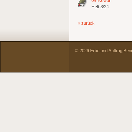
Grusswort
Heft 3/24
« zurück
© 2026 Erbe und Auftrag,
Bene