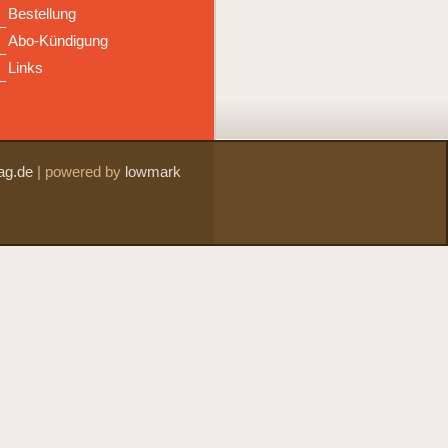
Bestellung
Abo-Kündigung
Links
ag.de
|
powered by
lowmark