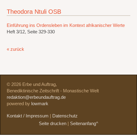
Theodora Ntuli OSB
Einführung ins Ordensleben im Kontext afrikanischer Werte
Heft 3/12, Seite 329-330
« zurück
© 2026 Erbe und Auftrag,
Benediktinische Zeitschrift - Monastische Welt
redaktion@erbeundauftrag.de
powered by
lowmark
Kontakt / Impressum
|
Datenschutz
Seite drucken
|
Seitenanfang^