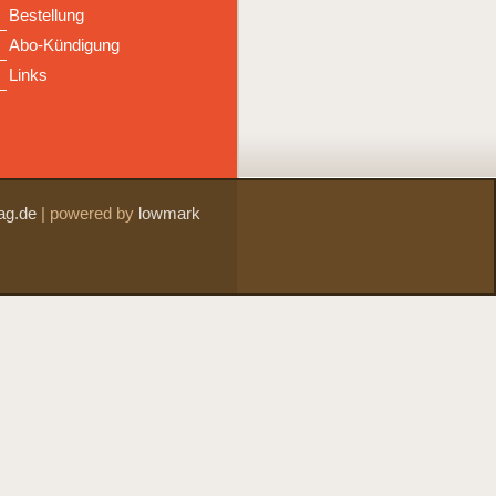
Bestellung
Abo-Kündigung
Links
ag.de
|
powered by
lowmark