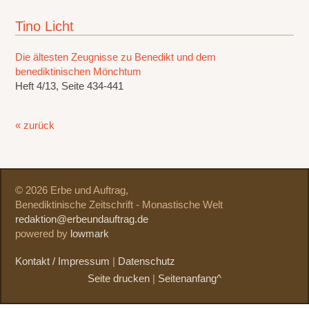
Tino Licht
Die ältesten Zeugnisse zu Benedikt und dem
benediktinischen Mönchtum
Heft 4/13, Seite 434-441
« zurück
© 2026 Erbe und Auftrag,
Benediktinische Zeitschrift - Monastische Welt
redaktion@erbeundauftrag.de
powered by
lowmark
Kontakt / Impressum
|
Datenschutz
Seite drucken
|
Seitenanfang^