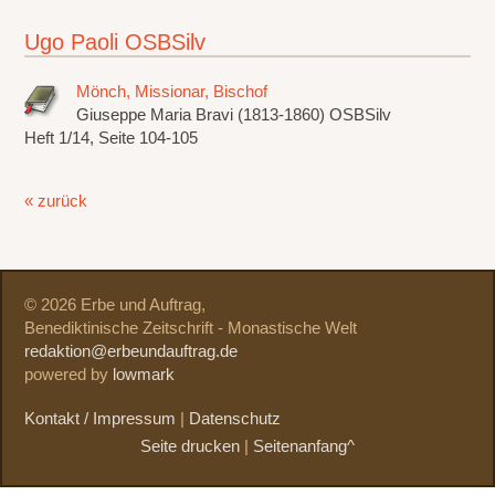
Ugo Paoli OSBSilv
Mönch, Missionar, Bischof
Giuseppe Maria Bravi (1813-1860) OSBSilv
Heft 1/14, Seite 104-105
« zurück
© 2026 Erbe und Auftrag,
Benediktinische Zeitschrift - Monastische Welt
redaktion@erbeundauftrag.de
powered by
lowmark
Kontakt / Impressum
|
Datenschutz
Seite drucken
|
Seitenanfang^