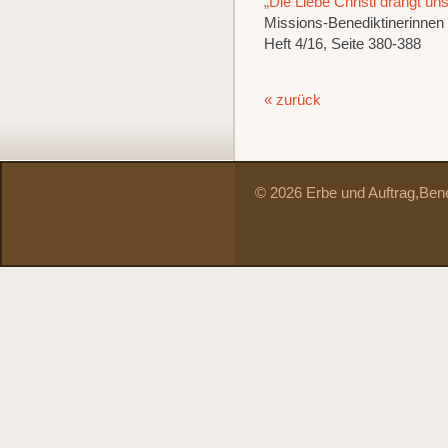
„Die Liebe Christi drängt uns
Missions-Benediktinerinnen 
Heft 4/16, Seite 380-388
« zurück
© 2026 Erbe und Auftrag,
Bene