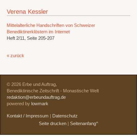
Verena Kessler
Mittelalterliche Handschriften von Schweizer
Benediktinerklöstern im Internet
Heft 2/11, Seite 205-207
« zurück
© 2026 Erbe und Auftrag,
Benediktinische Zeitschrift - Monastische Welt
redaktion@erbeundauftrag.de
powered by
lowmark
Kontakt / Impressum
|
Datenschutz
Seite drucken
|
Seitenanfang^