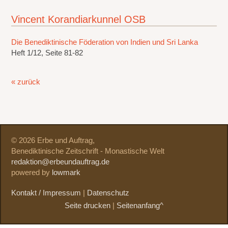
Vincent Korandiarkunnel OSB
Die Benediktinische Föderation von Indien und Sri Lanka
Heft 1/12, Seite 81-82
« zurück
© 2026 Erbe und Auftrag,
Benediktinische Zeitschrift - Monastische Welt
redaktion@erbeundauftrag.de
powered by
lowmark
Kontakt / Impressum
|
Datenschutz
Seite drucken
|
Seitenanfang^