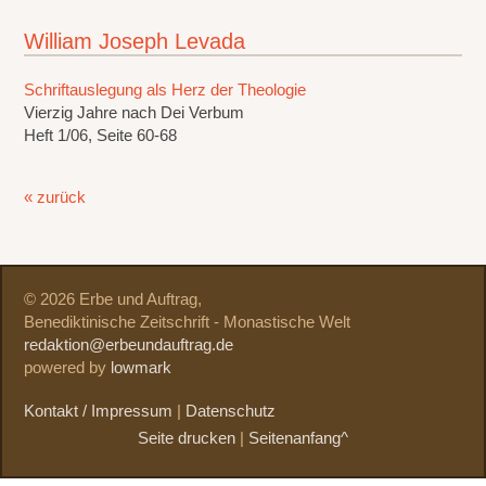
William Joseph Levada
Schriftauslegung als Herz der Theologie
Vierzig Jahre nach Dei Verbum
Heft 1/06, Seite 60-68
« zurück
© 2026 Erbe und Auftrag,
Benediktinische Zeitschrift - Monastische Welt
redaktion@erbeundauftrag.de
powered by
lowmark
Kontakt / Impressum
|
Datenschutz
Seite drucken
|
Seitenanfang^