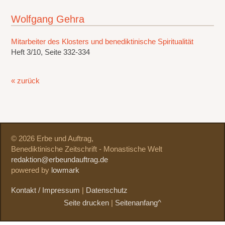
Wolfgang Gehra
Mitarbeiter des Klosters und benediktinische Spiritualität
Heft 3/10, Seite 332-334
« zurück
© 2026 Erbe und Auftrag,
Benediktinische Zeitschrift - Monastische Welt
redaktion@erbeundauftrag.de
powered by
lowmark
Kontakt / Impressum
|
Datenschutz
Seite drucken
|
Seitenanfang^