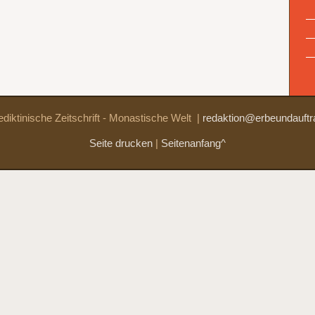
diktinische Zeitschrift - Monastische Welt
|
redaktion@erbeundauftr
Seite drucken
|
Seitenanfang^