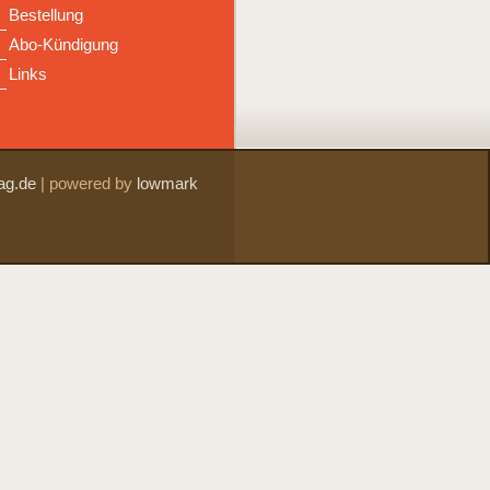
Bestellung
Abo-Kündigung
Links
ag.de
|
powered by
lowmark