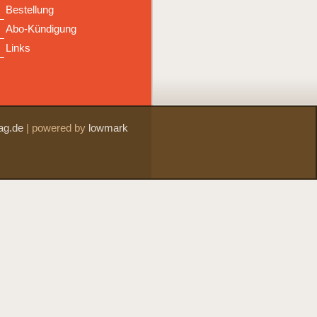
Bestellung
Abo-Kündigung
Links
ag.de
|
powered by
lowmark