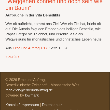
„Weggehen können und doch sein wie
ein Baum“
Aufbrüche in der Vita Benedikts
Wer oft aufbricht, kommt ans Ziel. Wer ein Ziel hat, bricht oft
auf. Die Autorin folgt den Etappen des heiligen Benedikt, wie
Papst Gregor sie zeichnet, und erschließt sie als
Wegweisung für monastisches und christliches Leben heute.
Aus
Erbe und Auftrag 1/17
, Seite 15–28
« zurück
© 2026 Erbe und Auftrag,
Benediktinische Zeitschrift - Monastische Welt
redaktion@erbeundauftrag.de
powered by
lowmark
Kontakt / Impressum
|
Datenschutz