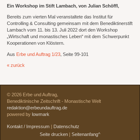
Ein Workshop im Stift Lambach, von Julian Schöffl,
Bereits zum vierten Mal veranstaltete das Institut für
Controlling & Consulting gemeinsam mit dem Benediktinerstift
Lambach vom 11. bis 13. Juli 2022 dort den Workshop
„Wirtschaft und monastisches Leben“ mit dem Schwerpunkt
Kooperationen von Klöstern.
Aus
Erbe und Auftrag 1/23
, Seite 99-101
« zurück
© 2026 Erbe und Auftrag,
Benediktinische Zeitschrift - Monastische Welt
redaktion@erbeundauftrag.de
powered by
lowmark
Kontakt / Impressum
|
Datenschutz
Seite drucken
|
Seitenanfang^