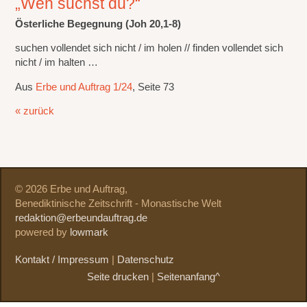
„Wen suchst du?“
Österliche Begegnung (Joh 20,1-8)
suchen vollendet sich nicht / im holen // finden vollendet sich
nicht / im halten …
Aus
Erbe und Auftrag 1/24
, Seite 73
« zurück
© 2026 Erbe und Auftrag,
Benediktinische Zeitschrift - Monastische Welt
redaktion@erbeundauftrag.de
powered by
lowmark
Kontakt / Impressum
|
Datenschutz
Seite drucken
|
Seitenanfang^