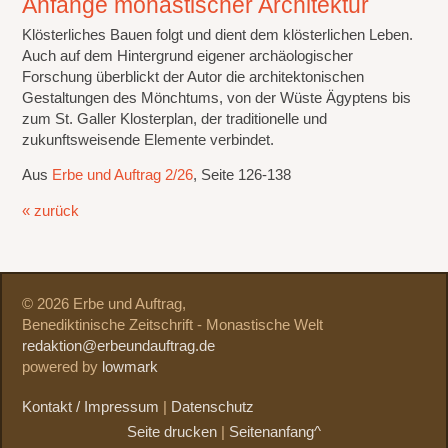
Anfänge monastischer Architektur
Klösterliches Bauen folgt und dient dem klösterlichen Leben.
Auch auf dem Hintergrund eigener archäologischer
Forschung überblickt der Autor die architektonischen
Gestaltungen des Mönchtums, von der Wüste Ägyptens bis
zum St. Galler Klosterplan, der traditionelle und
zukunftsweisende Elemente verbindet.
Aus
Erbe und Auftrag 2/26
, Seite 126-138
« zurück
© 2026 Erbe und Auftrag,
Benediktinische Zeitschrift - Monastische Welt
redaktion@erbeundauftrag.de
powered by
lowmark
Kontakt / Impressum
|
Datenschutz
Seite drucken
|
Seitenanfang^