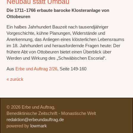
Neubau statt Umbau
Die 1711–1766 erbaute barocke Klosteranlage von
Ottobeuren
Ein halbes Jahrhundert Bauzeit nach tausendjähriger
Vorgeschichte, kühne Planungen, Widerstände und
Anerkennung, das Anliegen eines klösterlichen Lebensraums
im 18. Jahrhundert und herausfordernde Fragen heute: Der
frühere Abt von Ottobeuren bietet einen Überblick über
Werden und Wirkung des „Schwäbischen Escorial“.
Aus
Erbe und Auftrag 2/26
, Seite 149-160
« zurück
© 2026 Erbe und Auftrag,
Benediktinische Zeitschrift - Monastische Welt
redaktion@erbeundauftrag.de
powered by
lowmark