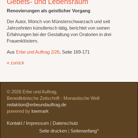
Gebets- und Lebensraum
Renovierungen als geistlicher Vorgang
Der Autor, Mönch von Münsterschwarzach und seit
Jahrzehnten künstlerisch tätig, berichtet von seinen
Erfahrungen bei der Gestaltung von Oratorien in drei
Frauenklöstern.
Aus
Erbe und Auftrag 2/26
, Seite 169-171
« zurück
© 2026 Erbe und Auftrag,
Benediktinische Zeitschrift - Monastische Welt
redaktion@erbeundauftrag.de
powered by
lowmark
Kontakt / Impressum
|
Datenschutz
Seite drucken
|
Seitenanfang^