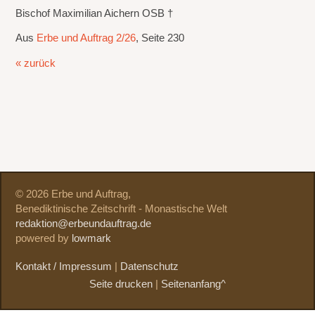
Bischof Maximilian Aichern OSB †
Aus
Erbe und Auftrag 2/26
, Seite 230
« zurück
© 2026 Erbe und Auftrag,
Benediktinische Zeitschrift - Monastische Welt
redaktion@erbeundauftrag.de
powered by
lowmark
Kontakt / Impressum
|
Datenschutz
Seite drucken
|
Seitenanfang^