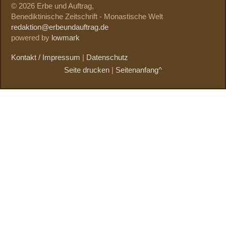
© 2026 Erbe und Auftrag,
Benediktinische Zeitschrift - Monastische Welt
redaktion@erbeundauftrag.de
powered by
lowmark
Kontakt / Impressum
|
Datenschutz
Seite drucken
|
Seitenanfang^